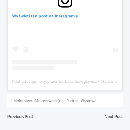
Wyświetl ten post na Instagramie
Post udostępniony przez Barbara Białogłowicz • Malarstwo • Painting (@basia.bialoglowicz)
#
Malarstwo
Malarstwoolejne
Portret
Wystawa
Nawigacja
Nawigacja
Previous Post
Next Post