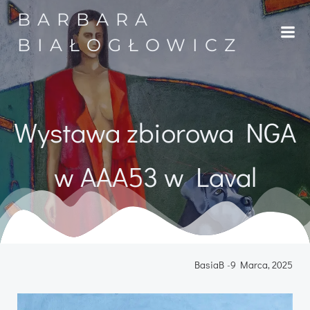
Przejdź
BARBARA
do
treści
BIAŁOGŁOWICZ
Wystawa zbiorowa NGA
w AAA53 w Laval
BasiaB
-
9 Marca, 2025