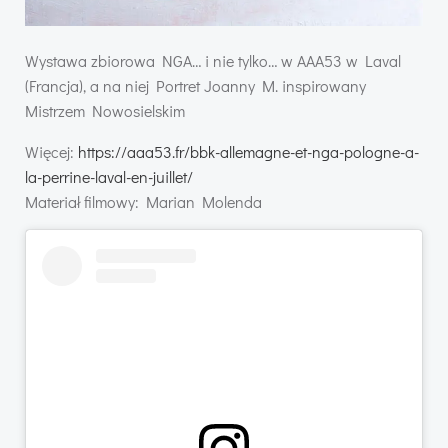
Wystawa zbiorowa NGA… i nie tylko… w AAA53 w Laval
(Francja), a na niej Portret Joanny M. inspirowany
Mistrzem Nowosielskim
Więcej:
https://aaa53.fr/bbk-allemagne-et-nga-pologne-a-
la-perrine-laval-en-juillet/
Materiał filmowy: Marian Molenda