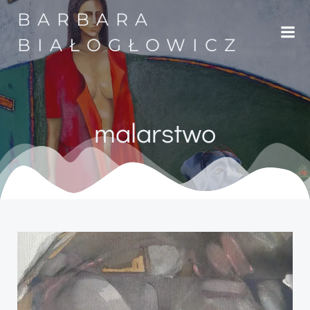
Przejdź
BARBARA
do
treści
BIAŁOGŁOWICZ
malarstwo