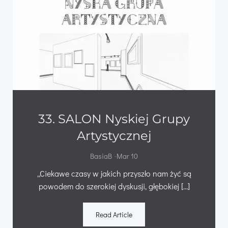
33. SALON Nyskiej Grupy
Artystycznej
-
BasiaB
Mar 10
„Ciekawe czasy w jakich przyszło nam żyć są
powodem do szerokiej dyskusji, głębokiej […]
Read Article