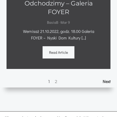
Odchodzimy – Galeria
FOYER
-
BasiaB
Mar 9
Wernisaż 21.10.2022, godz. 18.00 Galeria
FOYER – Nyski Dom Kultury […]
Read Article
Posts
Po
Page
Page
Next
1
2
navigation
na