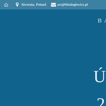
Przejdź
Alwernia, Poland
art@bbialoglowicz.pl
do
treści
B
Ú
2