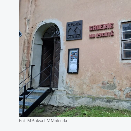
Fot. MBoksa i MMolenda