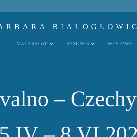
ARBARA BIAŁOGŁOWI
MALARSTWO
RYSUNEK
WYSTAWY
valno – Czechy
5 IV – 8 VI 20