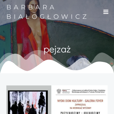
Przejdź
BARBARA
do
treści
BIAŁOGŁOWICZ
pejzaż