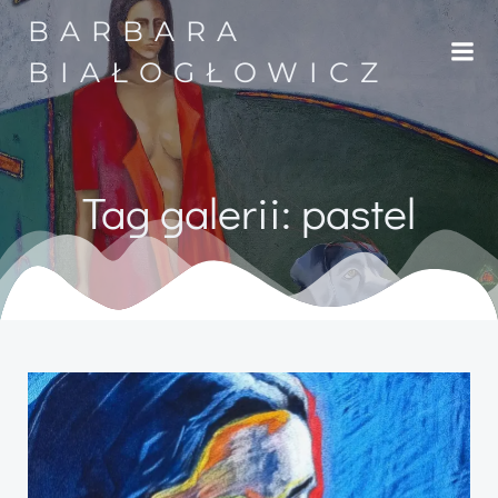
Przejdź
BARBARA
do
treści
BIAŁOGŁOWICZ
Tag galerii: pastel