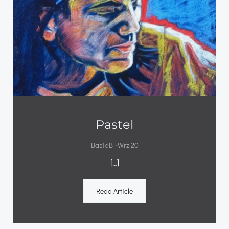
Pastel
-
BasiaB
Wrz 20
[…]
Read Article